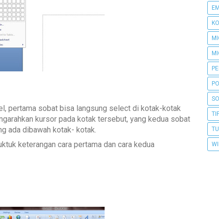
EM
KO
MI
M
P
PO
S
l, pertama sobat bisa langsung select di kotak-kotak
TI
garahkan kursor pada kotak tersebut, yang kedua sobat
ang ada dibawah kotak- kotak.
TU
uktuk keterangan cara pertama dan cara kedua
WI