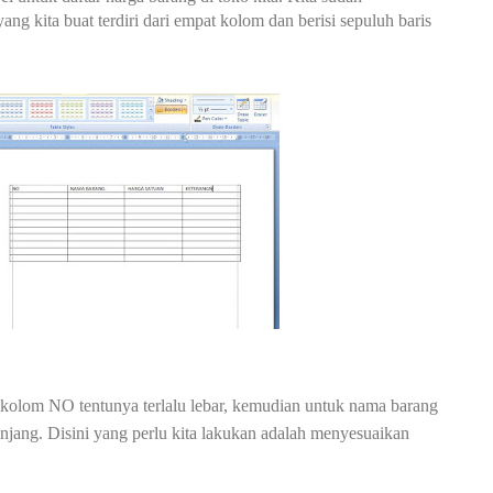
g kita buat terdiri dari empat kolom dan berisi sepuluh baris
k kolom NO tentunya terlalu lebar, kemudian untuk nama barang
panjang. Disini yang perlu kita lakukan adalah menyesuaikan