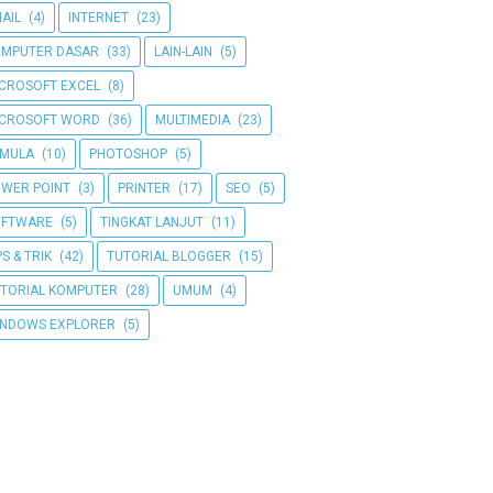
AIL
(4)
INTERNET
(23)
MPUTER DASAR
(33)
LAIN-LAIN
(5)
CROSOFT EXCEL
(8)
ICROSOFT WORD
(36)
MULTIMEDIA
(23)
EMULA
(10)
PHOTOSHOP
(5)
WER POINT
(3)
PRINTER
(17)
SEO
(5)
OFTWARE
(5)
TINGKAT LANJUT
(11)
PS & TRIK
(42)
TUTORIAL BLOGGER
(15)
TORIAL KOMPUTER
(28)
UMUM
(4)
NDOWS EXPLORER
(5)