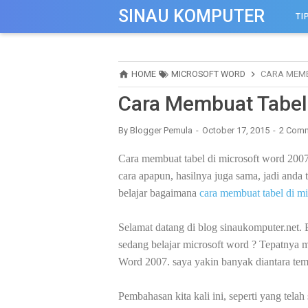
-->
SINAU KOMPUTER
TI
HOME
MICROSOFT WORD
CARA MEMB
Cara Membuat Tabel
By
Blogger Pemula
October 17, 2015
2 Com
Cara membuat tabel di microsoft word 200
cara apapun, hasilnya juga sama, jadi anda 
belajar bagaimana
cara membuat tabel di mi
Selamat datang di blog sinaukomputer.net. 
sedang belajar microsoft word ? Tepatnya mi
Word 2007. saya yakin banyak diantara te
Pembahasan kita kali ini, seperti yang telah