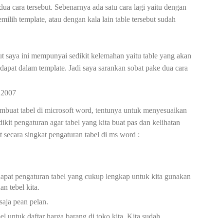
dua cara tersebut. Sebenarnya ada satu cara lagi yaitu dengan
emilih template, atau dengan kala lain table tersebut sudah
t saya ini mempunyai sedikit kelemahan yaitu table yang akan
erdapat dalam template. Jadi saya sarankan sobat pake dua cara
 2007
mbuat tabel di microsoft word, tentunya untuk menyesuaikan
kit pengaturan agar tabel yang kita buat pas dan kelihatan
 secara singkat pengaturan tabel di ms word :
apat pengaturan tabel yang cukup lengkap untuk kita gunakan
n tebel kita.
 saja pean pelan.
l untuk daftar harga barang di toko kita. Kita sudah